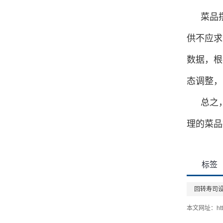
菜品
供不应求
数据，根
态调整，
总之
理的菜品
标签
回转寿司
本文网址：
ht