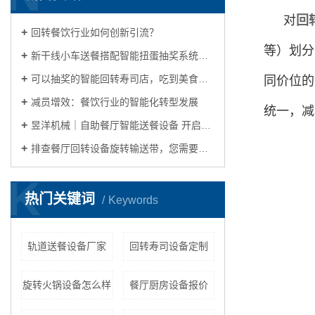
对
回
回转餐饮行业如何创新引流？
等）划分
新干线小车送餐搭配智能扭蛋抽奖系统，传统回转寿司店玩出新花样
可以抽奖的智能回转寿司店，吃到美食玩出花样
同价位的
减员增效：餐饮行业的智能化转型发展
统一，减
昱洋机械｜自助餐厅智能送餐设备 开启自动化餐饮生活的理想之选
排查餐厅回转设备旋转输送带，您需要关注这几点
K
热门关键词
Keywords
轨道送餐设备厂家
回转寿司设备定制
旋转火锅设备怎么样
餐厅厨房设备报价