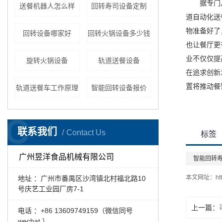
据专门
送餐机器人怎么样
回转寿司设备定制
道自动化送
物准备好了
回转设备哪家好
回转火锅设备多少钱
也让餐厅更
业不仅仅提
旋转火锅设备
轨道送餐设备
在追求创新
置将推动餐
轨道送餐车工作原理
智能回转设备报价
C
联系我们
Contact Us
标签
广州昱洋食品机械有限公司
智能回转
本文网址：
ht
地址 ：广州市番禺区沙湾镇北村福北路10
号庆艺工业园厂房7-1
上一篇：
电话 ：+86 13609749159（微信同号
wechat ）