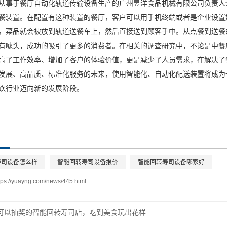
从事于餐厅自动化轨道传输设备生产的广州昱洋食品机械有限公司负责人
餐装置。在配置有这种装置的餐厅，客户可以用手机终端或者是企业设置
，菜品就会被放到轨道送餐车上，然后直接送到顾客手中。从点餐到送餐
有噱头，成功的吸引了更多的消费者。在相关的调查研究中，不论是中餐
高了工作效率、增加了客户的体验价值，更是减少了人员需求，在解决了
发展、高品质、标准化服务的未来，使用智能化、自动化配送装置将成为
饮行业迈向新的发展阶段。
寿司设备怎么样
智能回转寿司设备报价
智能回转寿司设备哪家好
tps://yuayng.com/news/445.html
可以抽奖的智能回转寿司店，吃到美食玩出花样