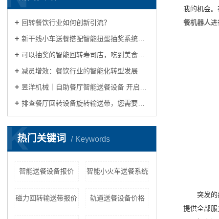
我的机会。
回转餐饮行业如何创新引流？
餐机器人
进
新干线小车送餐搭配智能扭蛋抽奖系统，传统回转寿司店玩出新花样
可以抽奖的智能回转寿司店，吃到美食玩出花样
减员增效：餐饮行业的智能化转型发展
昱洋机械｜自助餐厅智能送餐设备 开启自动化餐饮生活的理想之选
排查餐厅回转设备旋转输送带，您需要关注这几点
K
热门关键词
Keywords
智能送餐设备报价
智能小火车送餐系统
突发的
磁力回转输送带报价
轨道送餐设备价格
提供全部服