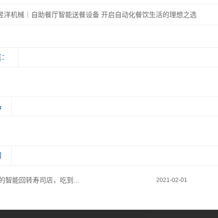
昱洋机械｜自助餐厅智能送餐设备 开启自动化餐饮生活的理想之选
览：
品
闻
的智能回转寿司店，吃到...
2021-02-01