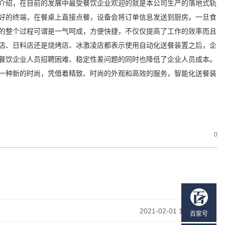
介绍，在目前的发展中最受餐饮企业欢迎的就是本公司生产的落地式轨
好的终端，在餐桌上直接点餐，设备会将订单信息发送到厨房。一旦食
的整个过程可谓是一气呵成，方便快捷，不仅仅提高了工作的效率而且
店、日料店还是烧烤店、冰激凌店都表示使用自动化送餐装置之后，企
餐饮企业人员招聘困难、稳定性差问题的同时也降低了企业人员成本。
一种新的时尚，凭借着精致、时尚的外观和高效的服务，智能化送餐装
0
2021-02-01 14:33:29
百家号