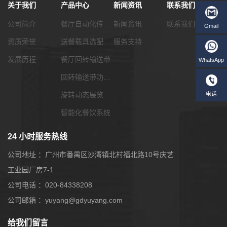
关于我们
产品中心
新闻资讯
联系我们
公司简介
餐厅自动化传菜系统
新闻资讯
联系我们
资质荣誉
送餐载具选配
服务支持
发展历程
餐厅回转输送带
回转输送带功能配套
旋转动态展览输送带
智能化餐饮系统
24 小时服务热线
公司地址 ：广州市番禺区沙湾镇北村福北路10号庆艺
工业园厂房7-1
公司电话 ：020-84338208
W
公司邮箱 ：yuyang@gdyuyang.com
给我们留言