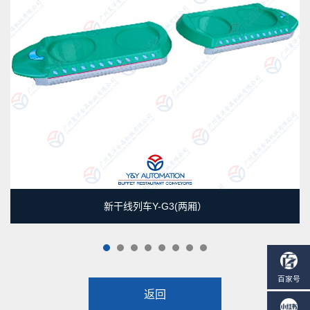
新干线列车Y-G3(两厢）
1
2
3
4
5
6
7
8
返回