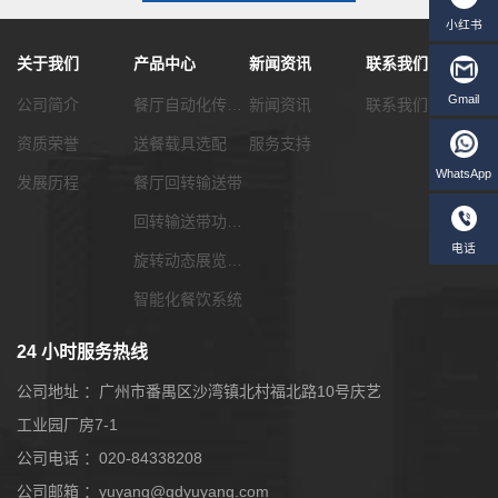
关于我们
产品中心
新闻资讯
联系我们
公司简介
餐厅自动化传菜系统
新闻资讯
联系我们
资质荣誉
送餐载具选配
服务支持
发展历程
餐厅回转输送带
回转输送带功能配套
旋转动态展览输送带
智能化餐饮系统
24 小时服务热线
公司地址 ：广州市番禺区沙湾镇北村福北路10号庆艺
工业园厂房7-1
公司电话 ：020-84338208
W
公司邮箱 ：yuyang@gdyuyang.com