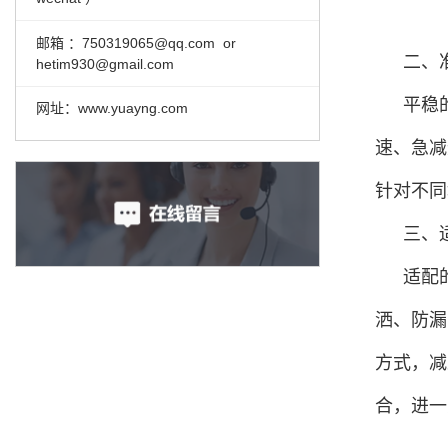
邮箱 ：
750319065@qq.com or
二、
hetim930@gmail.com
平稳
网址：www.yuayng.com
速、急减
针对不同
三、
适配
洒、防漏
方式，减
合，进一