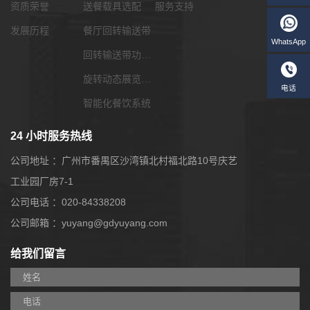
资质荣誉
送餐载具选配
服务支持
发展历程
餐厅回转输送带
回转输送带功能配套
旋转动态展览输送带
智能化餐饮系统
24 小时服务热线
公司地址 ：广州市番禺区沙湾镇北村福北路10号庆艺
工业园厂房7-1
公司电话 ：020-84338208
W
公司邮箱 ：yuyang@gdyuyang.com
给我们留言