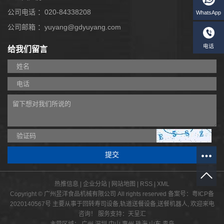
公司电话 ：020-84338208
公司邮箱 ：yuyang@gdyuyang.com
给我们留言
W
热推信息
|
企业分站
|
网站地图
|
RSS
|
XML
Copyright © 广州昱洋食品机械有限公司 All rights reserved 备案号：
粤ICP备
2020140567号
主要从事于
回转寿司设备
,
轨道送餐设备
,
送餐机器人
, 欢迎来电
咨询！
服务支持：
天呈汇
主营区域：
广州
深圳
中山
惠州
珠海
山东
青岛